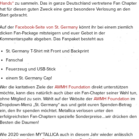
Hands“
zu sammeln. Das in ganze Deutschland vertretene Fan Chapter
hat für diesen guten Zweck eine ganz besondere Verlosung an den
Start gebracht.
Auf der
Facebook-Seite von St. Germany
könnt ihr bei einem ziemlich
dicken Fan-Package mitsteigern und euer Gebot in der
Kommentarspalte abgeben. Das Fanpaket besteht aus
St. Germany T-Shirt mit Front und Backprint
Fanschal
Feuerzeug und USB-Stick
einem St. Germany Cap!
Wer die karitativen Ziele der
AWMH Foundation
direkt unterstützen
möchte, kann dies natürlich auch über ein Fan-Chapter seiner Wahl tun,
ohne Mitglied zu sein. Wählt auf der Website der
AWMH Foundation
im
Dropdown-Menü „St. Germany“ aus und gebt euren Spenden-Betrag
ein, den Ihr spenden möchtet. Metallica verlosen unter den
erfolgreichsten Fan-Chaptern spezielle Sonderpreise….wir drücken den
Besten die Daumen!
Wie 2020 werden MY’TALLICA auch in diesem Jahr wieder anlässlich